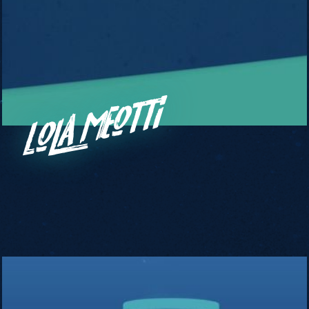
Lola Meotti
Dmitry
Gelfand