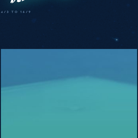
4/3 TO 16/9
Lola
Meotti