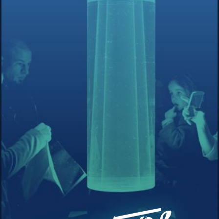
&
Evelina
Domnitch