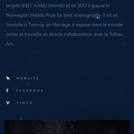
projets IBBT Art&D (iMinds) et en 2013 il gagne le
Norwegian Hedda Prize for best scenography. Il vit et
travaille à Tromsø, en Norvège, il expose dans le monde
entier et travaille en étroite collaboration avec le Tallieu
Art.
WEBSITE
FACEBOOK
VIMEO
Medias