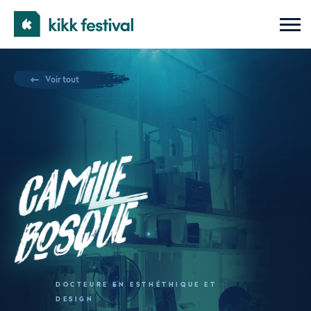
KIKK
Ouvri
le
Festival
men
mobi
Voir tout
Camille
Bosque
DOCTEURE EN ESTHÉTHIQUE ET
DESIGN