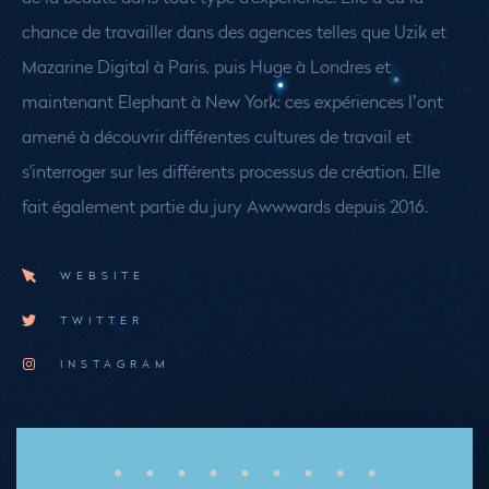
chance de travailler dans des agences telles que Uzik et
Mazarine Digital à Paris, puis Huge à Londres et
maintenant Elephant à New York: ces expériences l’ont
amené à découvrir différentes cultures de travail et
s'interroger sur les différents processus de création. Elle
fait également partie du jury Awwwards depuis 2016.
WEBSITE
TWITTER
INSTAGRAM
Medias