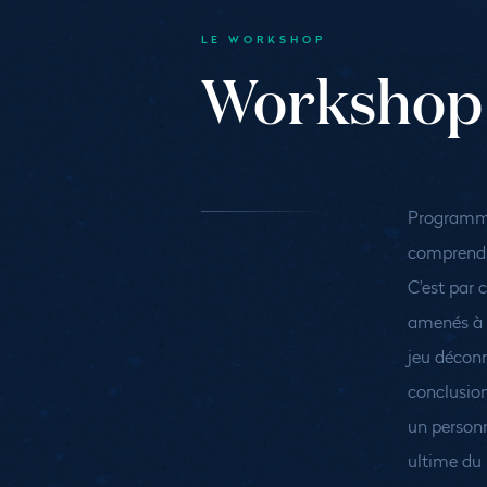
LE WORKSHOP
Workshop
Programmer
comprend
C'est par 
amenés à 
jeu déconn
conclusion
un personna
ultime du